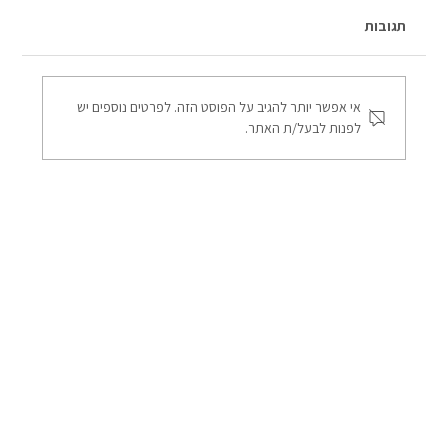
תגובות
אי אפשר יותר להגיב על הפוסט הזה. לפרטים נוספים יש
לפנות לבעל/ת האתר.
השוואה בין מדבקת אנטיסאן קרמי, ננו‑קרמי
ומגנטרון - הצללה ומניעת חום במשרדים