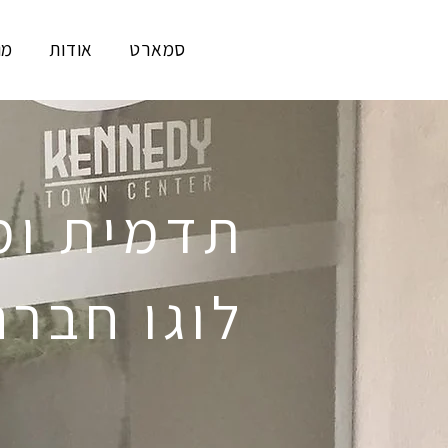
סמארט
אודות
מו
תדמית ומ
לוגו חבר