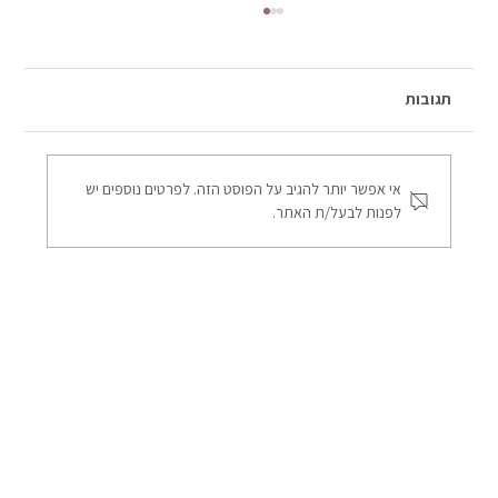
תגובות
אי אפשר יותר להגיב על הפוסט הזה. לפרטים נוספים יש
לפנות לבעל/ת האתר.
השוואה בין מדבקת אנטיסאן קרמי, ננו‑קרמי
ומגנטרון - הצללה ומניעת חום במשרדים