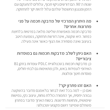
שנות ה־90. הם דורשים ניקוי תכוף, עלולים להתעקם עם 
הזמן ומנגנון החשמול שלהם עלול להיות יקר לתחזוקה.
מה היתרון המרכזי של מדבקה חכמה על פני 
פתרונות אחרים?
מדבקה חכמה מאפשרת שליטה מלאה בפרטיות בלחיצת 
כפתור. היא שקטה, אינה דורשת תחזוקה, נטמעת היטב 
בעיצוב ואינה מסתירה את הנוף כאשר אינה פעילה.
האם ניתן לשלב מדבקות חכמות גם במוסדות 
ציבוריים?
כן. מדבקות חכמות בטכנולוגיית PDLC עומדות בתקן B1 
האירופי לעמידות באש, ולכן מתאימות גם לבתי חולים, 
מוסדות חינוך ומלונות.
האם זהו פתרון יקר?
ואם כן – למה בכל זאת לבחור בו?אמנם מדובר בהשקעה 
גבוהה יחסית, אך התמורה כוללת נוחות, עיצוב נקי, גמישות 
שימושית, ותחושת חדשנות. בטווח הארוך מדובר בפתרון 
משתלם שמייצר רושם מקצועי וטכנולוגי.