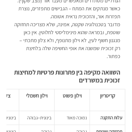
הנוזליים מסתדרים ומאפשרים מעבר אור (מצב שקוף). 
כאשר מנתקים את המתח – הגבישים מתפזרים, נוצרת 
תפזרות אור, והזכוכית נראית אטומה.
מדובר בטכנולוגיה שקטה, אמינה, שלא מצריכה תחזוקה 
שוטפת, ובמראה שהוא מינימליסטי לחלוטין. אין כאן 
מנגנון חשוף לעין, לא וילון מתנופף, ולא צלון מתכתי – 
רק זכוכית שמשנה את אופי החשיפה שלה בלחיצת 
כפתור.
השוואה מקיפה בין פתרונות פרטיות למחיצות 
זכוכית במשרדים
קריטריון
וילון פשוט
וילון חשמלי
צלון מ
עלות התקנה
נמוכה מאוד
בינונית–גבוהה
בינונית
תחזוקה שוטפת
גבוהה 
גבוהה 
בינונית