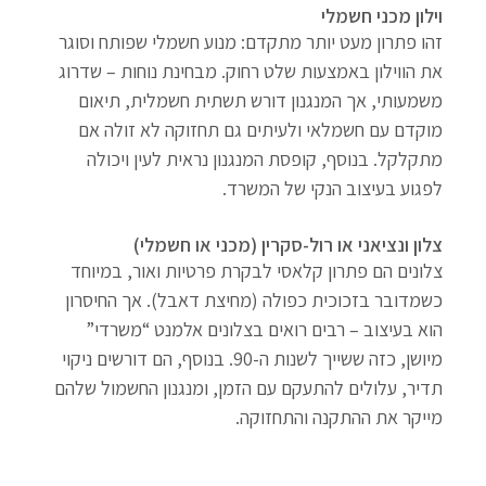
וילון מכני חשמלי
זהו פתרון מעט יותר מתקדם: מנוע חשמלי שפותח וסוגר 
את הווילון באמצעות שלט רחוק. מבחינת נוחות – שדרוג 
משמעותי, אך המנגנון דורש תשתית חשמלית, תיאום 
מוקדם עם חשמלאי ולעיתים גם תחזוקה לא זולה אם 
מתקלקל. בנוסף, קופסת המנגנון נראית לעין ויכולה 
לפגוע בעיצוב הנקי של המשרד.
צלון ונציאני או רול-סקרין (מכני או חשמלי)
צלונים הם פתרון קלאסי לבקרת פרטיות ואור, במיוחד 
כשמדובר בזכוכית כפולה (מחיצת דאבל). אך החיסרון 
הוא בעיצוב – רבים רואים בצלונים אלמנט “משרדי” 
מיושן, כזה ששייך לשנות ה-90. בנוסף, הם דורשים ניקוי 
תדיר, עלולים להתעקם עם הזמן, ומנגנון החשמול שלהם 
מייקר את ההתקנה והתחזוקה.