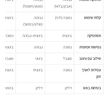
(אבק/בלאי)
(מנוע/חשמל)
קלות שימוש
נמוכה (ידני)
גבוהה 
בינונית
(שלט/כפתור)
אסתטיקה
בינונית
בינונית–גבוהה
נמוכה
גמישות יומיומית
נמוכה
גבוהה
בינונית
שילוב עם עיצוב
מוגבל
בינוני
מוגבל
עמידות לאורך 
נמוכה
בינונית
בינונית
זמן
בטיחות באש
דליק
דליק
בהתאם לח