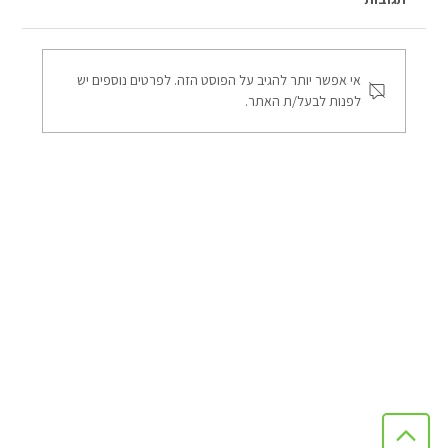
אי אפשר יותר להגיב על הפוסט הזה. לפרטים נוספים יש
לפנות לבעל/ת האתר.
השוואה בין מדבקת אנטיסאן קרמי, ננו‑קרמי
ומגנטרון - הצללה ומניעת חום במשרדים